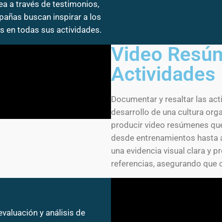
ea a través de testimonios,
añas buscan inspirar a los
 en todas sus actividades.
Video Resúm
Actividades
Documentar y resaltar las act
desarrollo de una cultura or
producir video resúmenes que 
desde entrenamientos hasta a
una evidencia visual clara y pr
referencias, asegurando que c
valuación y análisis de